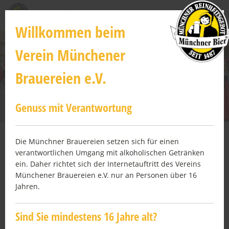
Direkt
zum
Willkommen beim
Inhalt
Verein Münchener
Brauereien e.V.
Genuss mit Verantwortung
Die Münchner Brauereien setzen sich für einen
verantwortlichen Umgang mit alkoholischen Getränken
ein. Daher richtet sich der Internetauftritt des Vereins
Münchner Brauertag
Münchener Brauereien e.V. nur an Personen über 16
Jahren.
Sind Sie mindestens 16 Jahre alt?
Alle zwei Jahre veranstaltet der Verein Münchener
Brauereien den Münchner Brauertag. Der Brauertag ist der