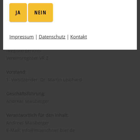
Oskar-von-Miller-Ring 1
JA
NEIN
80333 München
Tel.: +49(0)89 244 184 770
E-Mail: info(at)muenchner-bier(punkt)de
Impressum
|
Datenschutz
|
Kontakt
Amtsgericht München
-Registergericht-
Vereinsregister VR 2
Vorstand:
1. Vorsitzender: Dr. Martin Leibhard
Geschäftsführung:
Andreas Maisberger
Verantwortlich für den Inhalt:
Andreas Maisberger
E-Mail: info@muenchner-bier.de